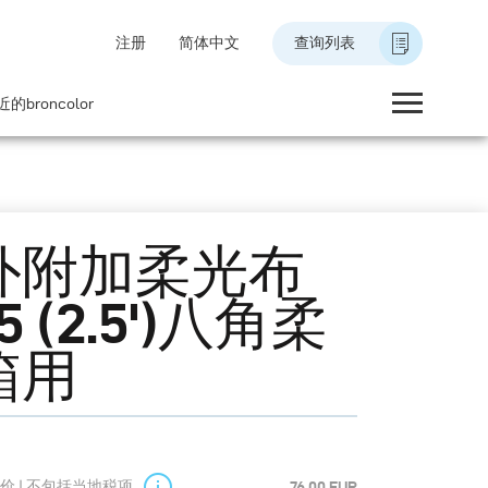
注册
简体中文
查询列表
的broncolor
外附加柔光布
5 (2.5')八角柔
箱用
价 | 不包括当地税项
76.00 EUR