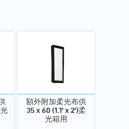
供
額外附加柔光布供
)柔光
35 x 60 (1.1' x 2')柔
光箱用