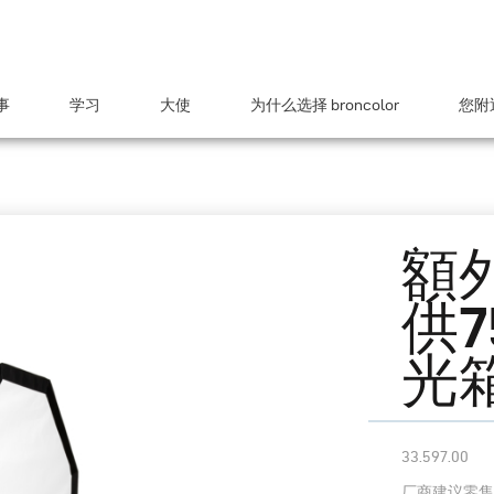
事
学习
大使
为什么选择 broncolor
您附近
額
供7
光
33.597.00
厂商建议零售