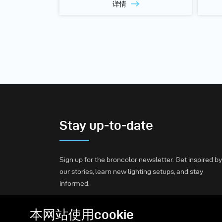
详情
Stay up-to-date
Sign up for the broncolor newsletter. Get inspired by
our stories, learn new lighting setups, and stay
informed.
本网站使用cookie
Subscribe