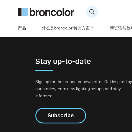
产品
什么是broncolor 解决方案？
新资讯与故
Stay up-to-date
Sign up for the broncolor newsletter. Get inspired by
our stories, learn new lighting setups, and stay
informed.
Subscribe