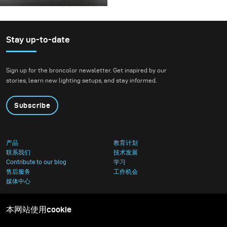
For this project, we
envisioned a fashion
beauty photoshoot in a
setting that blended
Stay up-to-date
nature with
contemporary
Sign up for the broncolor newsletter. Get inspired by our
architecture.
stories, learn new lighting setups, and stay informed.
Subscribe
产品
教育计划
联系我们
技术发展
Contribute to our blog
学习
售后服务
工作机会
媒体中心
本网站使用cookie