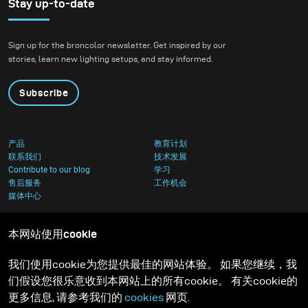
setting that blended
Stay up-to-date
nature with
contemporary
Sign up for the broncolor newsletter. Get inspired by our
architecture.
stories, learn new lighting setups, and stay informed.
Subscribe
产品
教育计划
联系我们
技术发展
Contribute to our blog
学习
售后服务
工作机会
媒体中心
本网站使用cookie
我们使用cookie为您提供最佳的网站体验。 如果您继续，我
们假设您很乐意收到本网站上的所有cookie。 有关cookie的
更多信息, 请参考我们的
cookies
网页.