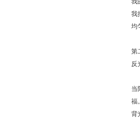
我
我
均
第
反
当
福
背