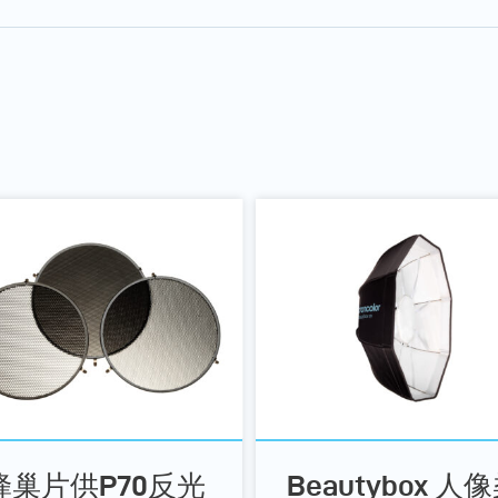
蜂巢片供P70反光
Beautybox 人