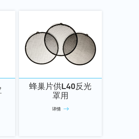
蜂巢片供L40反光
罩
罩用
详情