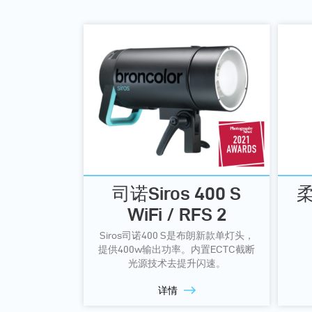
司诺Siros 400 S
柔
WiFi / RFS 2
Siros司诺400 S是布朗新款单灯头，
提供400w输出功率。内置ECTC截断
光源技术去提升闪速。
详情