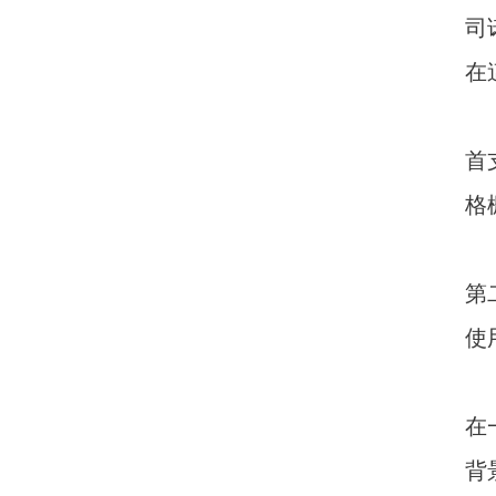
司
在
首
格
第
使
在
背