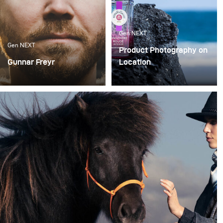
Gen NEXT
Gen NEXT
Product Photography on
Gunnar Freyr
Location
There are two
In my opinion, working as
photography genres that
a photographer in 2019 is
I like to do the most –
very different compared
portraits and landscapes
to a few years back.
While 10 years ago,
photographers could
specialize in a specific
field, today we have to be
more flexible and be
able to respond to a
greater variety of
requests.