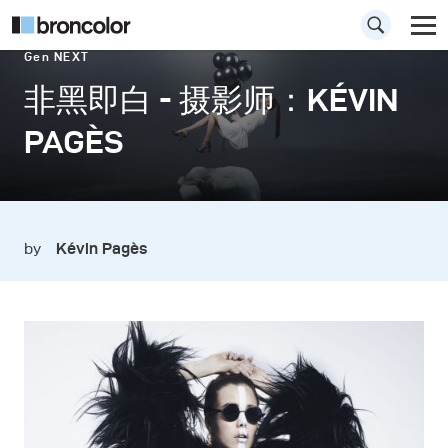
Gen NEXT
非黑即白 - 摄影师：KÉVIN
PAGÈS
by
Kévin Pagès