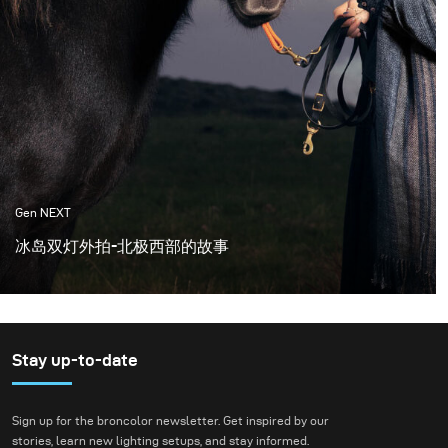
Gen NEXT
冰岛双灯外拍-北极西部的故事
本次拍摄地点定在了冰岛，这里提供了非常多的地貌景观
和拍摄地点，这让我可以塑造不同的世界。我对时尚很有
热情，总想给我照片中的人一种电影般的感觉。所以这些
画面的大部分灵感来自于一些拥有时尚服饰，布光优秀和
Stay up-to-date
情节令人难忘的电影之中。
Sign up for the broncolor newsletter. Get inspired by our
stories, learn new lighting setups, and stay informed.