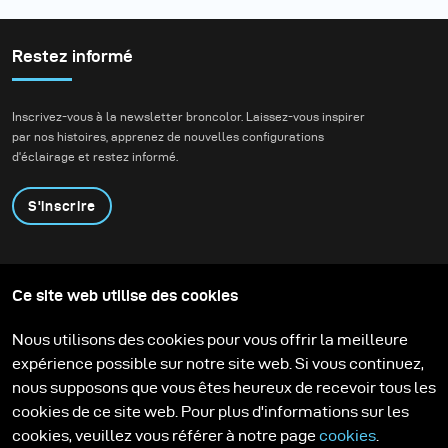
Restez informé
Inscrivez-vous à la newsletter broncolor. Laissez-vous inspirer
par nos histoires, apprenez de nouvelles configurations
d'éclairage et restez informé.
S'inscrire
Produits
Programme éducatif
Ce site web utilise des cookies
Contactez-nous
Technologies
Contribute to our blog
Apprendre
Support
Carrière
Nous utilisons des cookies pour vous offrir la meilleure
Media Center
expérience possible sur notre site web. Si vous continuez,
nous supposons que vous êtes heureux de recevoir tous les
cookies de ce site web. Pour plus d'informations sur les
cookies, veuillez vous référer à notre page
cookies
.