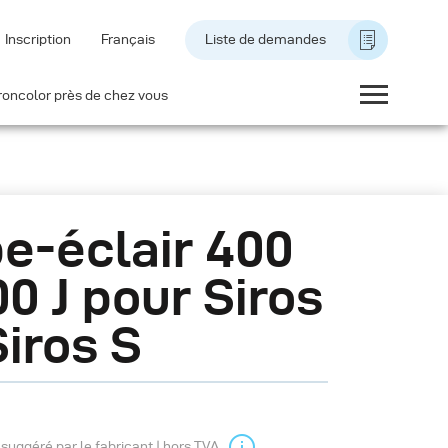
Inscription
Français
Liste de demandes
roncolor près de chez vous
e-éclair 400
00 J pour Siros
Siros S
l suggéré par le fabricant | hors TVA