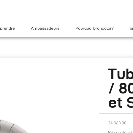
prendre
Ambassadeurs
Pourquoi broncolor?
b
Tub
/ 8
et 
34.360.00
Prix de détai