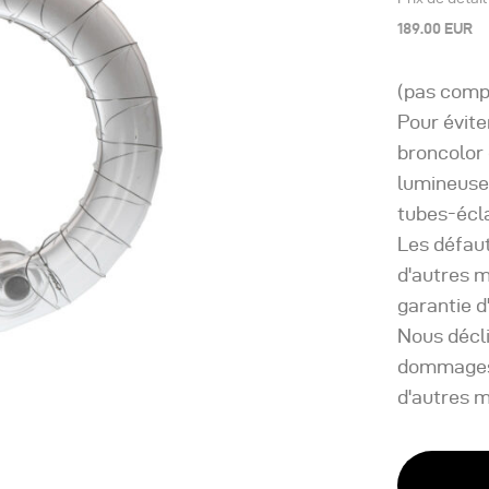
189.00 EUR
(pas compa
Pour évit
broncolor 
lumineuse
tubes-écla
Les défaut
d'autres m
garantie d
Nous décli
dommages r
d'autres 