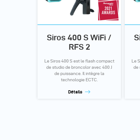
Siros 400 S WiFi /
S
RFS 2
Le Siros 400 S est le flash compact
Le S
de studio de broncolor avec 400 J
de 
de puissance. Il intègre la
technologie ECTC.
Détails