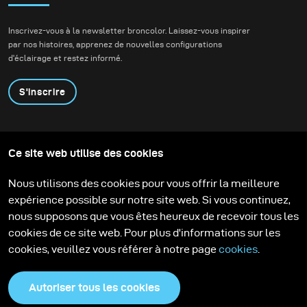
Inscrivez-vous à la newsletter broncolor. Laissez-vous inspirer
par nos histoires, apprenez de nouvelles configurations
d'éclairage et restez informé.
S'inscrire
Produits
Programme éducatif
Ce site web utilise des cookies
Contactez-nous
Technologies
Contribute to our blog
Apprendre
Support
Carrière
Nous utilisons des cookies pour vous offrir la meilleure
Media Center
expérience possible sur notre site web. Si vous continuez,
nous supposons que vous êtes heureux de recevoir tous les
cookies de ce site web. Pour plus d'informations sur les
cookies, veuillez vous référer à notre page
cookies
.
Autoriser tous les cookies