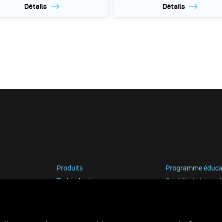
Détails
Détails
Produits
Programme éduca
Technologies
Contribute to our 
Support
Carrière