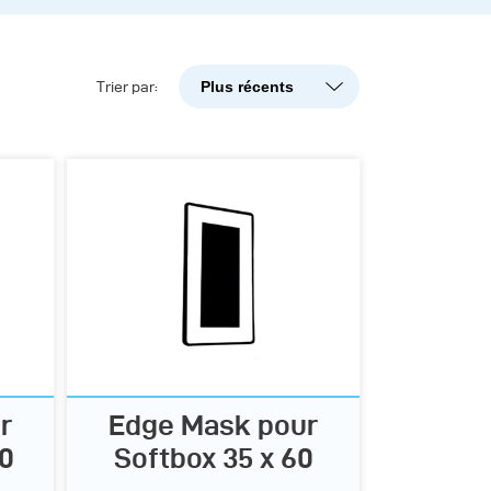
Plus récents
Trier par:
Plus récents
Popularité
A-Z
Z-A
r
Edge Mask pour
00
Softbox 35 x 60