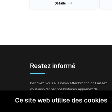
Détails
Restez informé
Inscrivez-vous à la newsletter broncolor. Laissez-
vous inspirer par nos histoires, apprenez de
nouvelles configurations d'éclairage et restez
Ce site web utilise des cookies
informé.