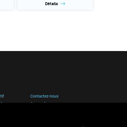
Détails
tif
Contactez-nous
blog
Apprendre
Media Center