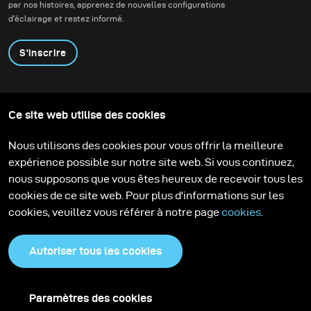
par nos histoires, apprenez de nouvelles configurations
d'éclairage et restez informé.
S'inscrire
Produits
Programme éducatif
Ce site web utilise des cookies
Contactez-nous
Technologies
Contribute to our blog
Apprendre
Support
Carrière
Nous utilisons des cookies pour vous offrir la meilleure
Media Center
expérience possible sur notre site web. Si vous continuez,
nous supposons que vous êtes heureux de recevoir tous les
cookies de ce site web. Pour plus d'informations sur les
cookies, veuillez vous référer à notre page
cookies
.
Autoriser tous les cookies
Paramètres des cookies
Politique de confidentialité
Cookies