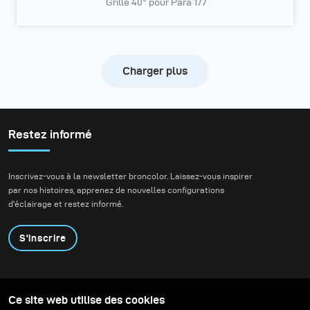
Grille 40° pour Para 177
Charger plus
Restez informé
Inscrivez-vous à la newsletter broncolor. Laissez-vous inspirer
par nos histoires, apprenez de nouvelles configurations
d'éclairage et restez informé.
S'inscrire
Produits
Programme éducatif
Ce site web utilise des cookies
Contactez-nous
Technologies