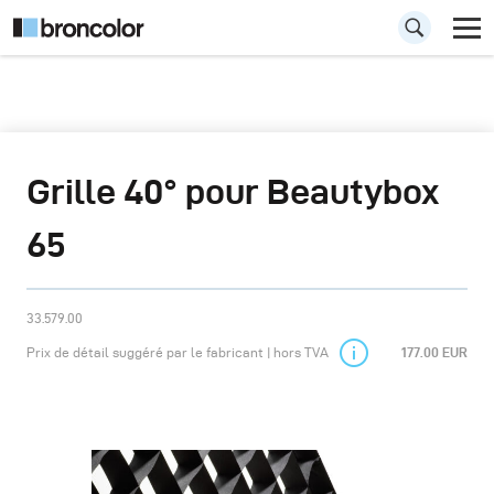
Grille 40° pour Beautybox
65
33.579.00
Prix de détail suggéré par le fabricant | hors TVA
177.00 EUR