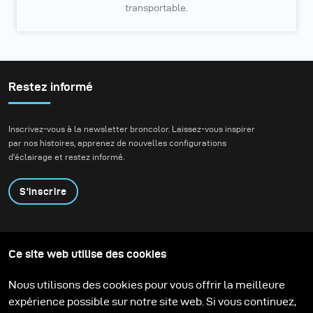
transportable.
Restez informé
Inscrivez-vous à la newsletter broncolor. Laissez-vous inspirer
par nos histoires, apprenez de nouvelles configurations
d'éclairage et restez informé.
S'inscrire
Produits
Programme éducatif
Ce site web utilise des cookies
Contactez-nous
Technologies
Contribute to our blog
Apprendre
Support
Carrière
Nous utilisons des cookies pour vous offrir la meilleure
Media Center
expérience possible sur notre site web. Si vous continuez,