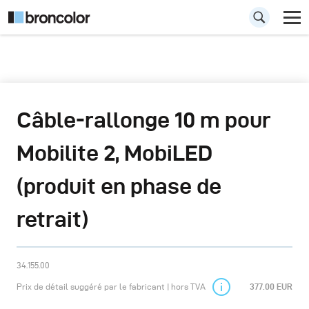
Câble-rallonge 10 m pour
Mobilite 2, MobiLED
(produit en phase de
retrait)
34.155.00
Prix de détail suggéré par le fabricant | hors TVA
377.00 EUR