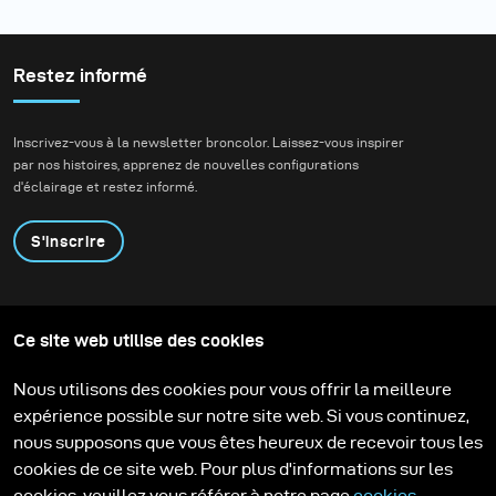
Restez informé
Inscrivez-vous à la newsletter broncolor. Laissez-vous inspirer
par nos histoires, apprenez de nouvelles configurations
d'éclairage et restez informé.
S'inscrire
Produits
Programme éducatif
Ce site web utilise des cookies
Contactez-nous
Technologies
Contribute to our blog
Apprendre
Support
Carrière
Nous utilisons des cookies pour vous offrir la meilleure
Media Center
expérience possible sur notre site web. Si vous continuez,
nous supposons que vous êtes heureux de recevoir tous les
cookies de ce site web. Pour plus d'informations sur les
cookies, veuillez vous référer à notre page
cookies
.