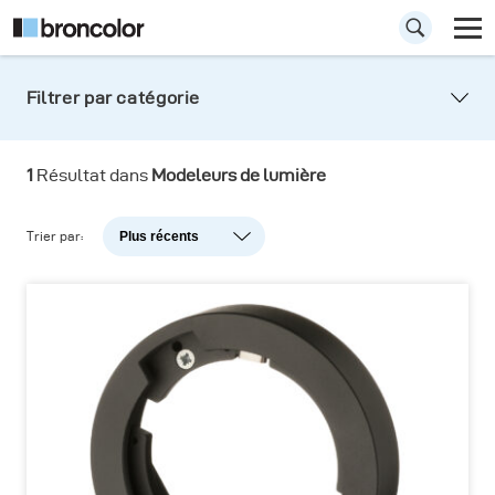
Filtrer par catégorie
1
Résultat dans
Modeleurs de lumière
Trier par:
Plus récents
Plus récents
Popularité
A-Z
Z-A