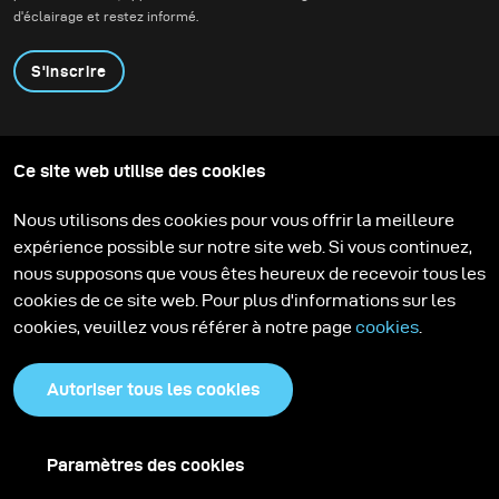
d'éclairage et restez informé.
S'inscrire
Produits
Programme éducatif
Ce site web utilise des cookies
Contactez-nous
Technologies
Contribute to our blog
Apprendre
Support
Carrière
Nous utilisons des cookies pour vous offrir la meilleure
Media Center
expérience possible sur notre site web. Si vous continuez,
nous supposons que vous êtes heureux de recevoir tous les
cookies de ce site web. Pour plus d'informations sur les
cookies, veuillez vous référer à notre page
cookies
.
Autoriser tous les cookies
Paramètres des cookies
Politique de confidentialité
Cookies