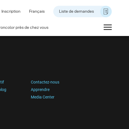
Inscription
Français
Liste de demandes
roncolor près de chez vous
tif
Contactez-nous
blog
Apprendre
Media Center