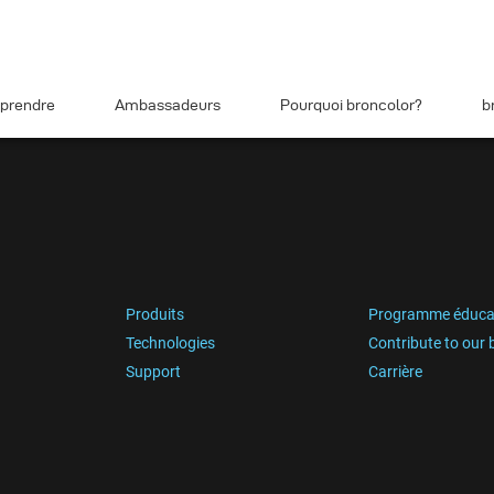
prendre
Ambassadeurs
Pourquoi broncolor?
b
Produits
Programme éduca
Technologies
Contribute to our 
Support
Carrière