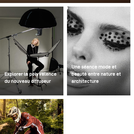
Pour cette image, David Lund a utilisé une pile de flûtes
à champagne jetables en plastique bon marché. Il en a
retiré les pieds, percé un trou au centre de chacune
d'elles, puis les a empilées sur une perceuse. Cela a
créé une structure rotative à plusieurs niveaux capable
de retenir le liquide avant de le libérer.
Une séance mode et
Explorer la polyvalence
beauté entre nature et
du nouveau diffuseur
architecture
Certaines séances photo
Pour ce projet, nous
servent à tester des
avons imaginé une
idées. D'autres servent à
séance mode et beauté
tester du matériel. Cette
dans un environnement
séance a été les deux à
mêlant nature et
la fois. Récemment, j'ai
architecture