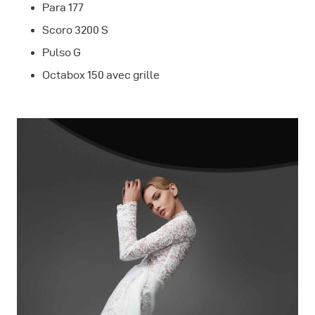
Para 177
Scoro 3200 S
Pulso G
Octabox 150 avec grille