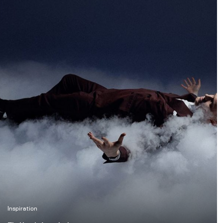
vitesse tout en
préservant l’atmosphère
naturelle de la forêt.
Nous voulions créer de
véritables images
d’action tout en
conservant la
profondeur, l’ambiance
et la présence de
l’environnement.
Inspiration