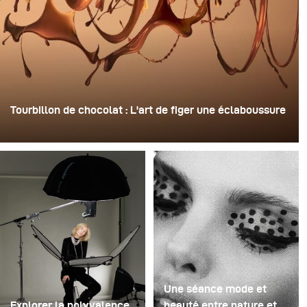
Tourbillon de chocolat : L'art de figer une éclaboussure
Pour cette image, David Lund a utilisé une pile de flûtes
à champagne jetables en plastique bon marché. Il en a
retiré les pieds, percé un trou au centre de chacune
d'elles, puis les a empilées sur une perceuse. Cela a
créé une structure rotative à plusieurs niveaux capable
de retenir le liquide avant de le libérer.
Une séance mode et
Explorer la polyvalence
beauté entre nature et