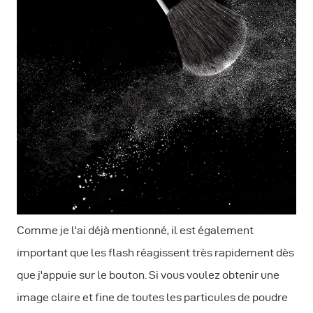
Comme je l'ai déjà mentionné, il est également
important que les flash réagissent très rapidement dès
que j'appuie sur le bouton. Si vous voulez obtenir une
image claire et fine de toutes les particules de poudre