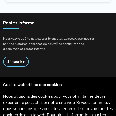
Restez informé
Inscrivez-vous à la newsletter broncolor. Laissez-vous inspirer
par nos histoires, apprenez de nouvelles configurations
d'éclairage et restez informé.
S'inscrire
Produits
Programme éducatif
Ce site web utilise des cookies
Contactez-nous
Technologies
Contribute to our blog
Apprendre
Support
Carrière
Nous utilisons des cookies pour vous offrir la meilleure
Media Center
expérience possible sur notre site web. Si vous continuez,
nous supposons que vous êtes heureux de recevoir tous les
cookies de ce site web. Pour plus d'informations sur les