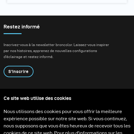
Restez informé
Inscrivez-vous à la newsletter broncolor. Laissez-vous inspirer
par nos histoires, apprenez de nouvelles configurations
d'éclairage et restez informé.
S'inscrire
Produits
Programme éducatif
Ce site web utilise des cookies
Contactez-nous
Technologies
Contribute to our blog
Apprendre
Support
Carrière
Nous utilisons des cookies pour vous offrir la meilleure
Media Center
expérience possible sur notre site web. Si vous continuez,
nous supposons que vous êtes heureux de recevoir tous les
cookies de ce site web. Pour plus d'informations sur les