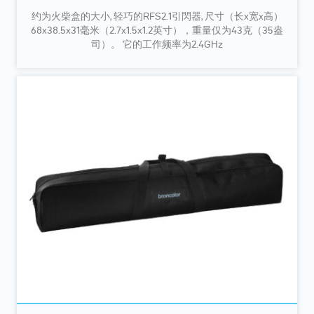
约为火柴盒的大小, 轻巧的RFS2.1引閃器, 尺寸（长x宽x高）
68x38.5x31毫米（2.7x1.5x1.2英寸），重量仅为43克（35盎
司）。 它的工作频率为2.4GHz