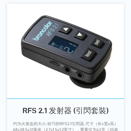
RFS 2.1 发射器 (引閃套裝)
约为火柴盒的大小, 轻巧的RFS2.1引閃器, 尺寸（长x宽x高）
68x38.5x31毫米（2.7x1.5x1.2英寸），重量仅为43克（35盎