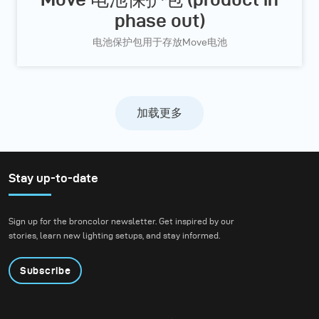
phase out)
电池保护包用于存放Move电池
加载更多
Stay up-to-date
Sign up for the broncolor newsletter. Get inspired by our
stories, learn new lighting setups, and stay informed.
Subscribe