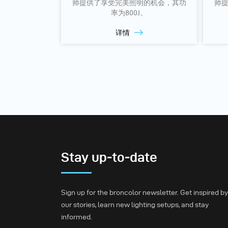
师提供了享受完美照明的机会，其功
师
率为800J。
详情
Stay up-to-date
Sign up for the broncolor newsletter. Get inspired by
our stories, learn new lighting setups, and stay
informed.