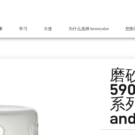
事
学习
大使
为什么选择 broncolor
您附近
磨
59
系列S
and