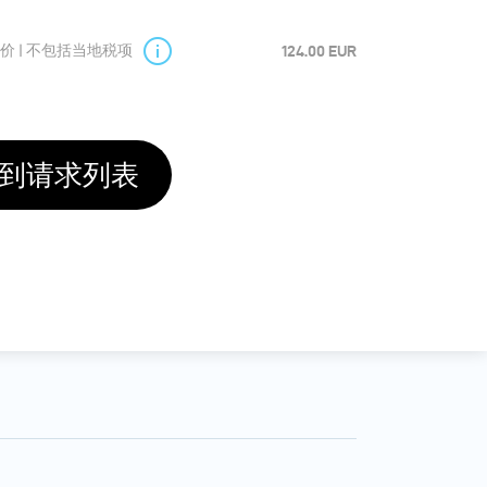
价 | 不包括当地税项
124.00 EUR
到请求列表