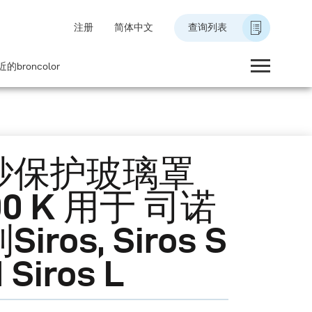
注册
简体中文
查询列表
的broncolor
砂保护玻璃罩
00 K 用于 司诺
iros, Siros S
 Siros L