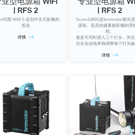
业型电源箱 WiFi
专业型电源箱 Wi
| RFS 2
| RFS 2
oro司图 1600 S 是创作非凡影像的
Scoro3200S是broncolor最
首选
源箱。是高拍摄量摄影棚的理
档。
详情
最多可同时插入三个灯头，并且
完全自由地单独调整每个灯头输
详情