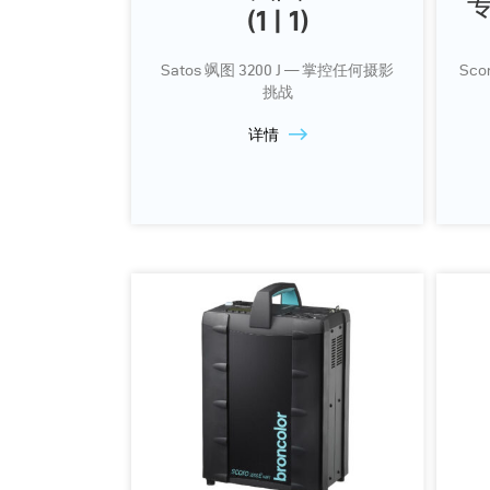
专
(1 | 1)
Satos 飒图 3200 J — 掌控任何摄影
Sc
挑战
详情