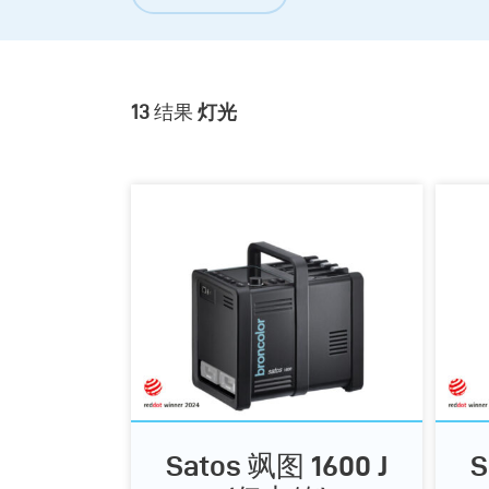
13
结果
灯光
Satos 飒图 1600 J
S