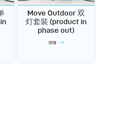
 单
Move Outdoor 双
in
灯套裝 (product in
phase out)
详情