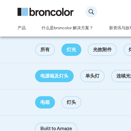
产品
什么是broncolor 解决方案？
新资讯与故
所有
灯光
光效附件
电源箱及灯头
单头灯
连续光
电箱
灯头
Built to Amaze