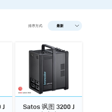
最新
排序方式:
最新
人气
A-Z
Z-A
 J
Satos 飒图 3200 J