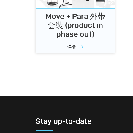
Move + Para 外带
套裝 (product in
phase out)
详情
Stay up-to-date