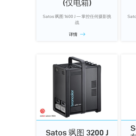
(仅电箱)
Satos 飒图 1600 J — 掌控任何摄影挑
Sat
战
详情
S
Satos 飒图 3200 J