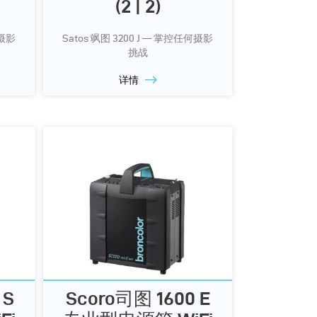
(2 | 2)
何摄影
Satos 飒图 3200 J — 掌控任何摄影
挑战
详情
 S
Scoro司图 1600 E