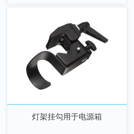
灯架挂勾用于电源箱