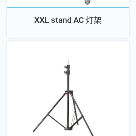
XXL stand AC 灯架