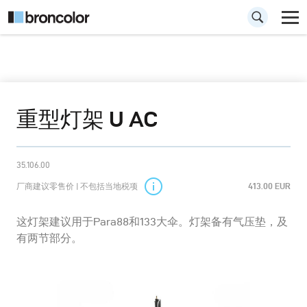
重型灯架 U AC
35.106.00
厂商建议零售价 | 不包括当地税项
413.00 EUR
这灯架建议用于Para88和133大伞。灯架备有气压垫，及
有两节部分。