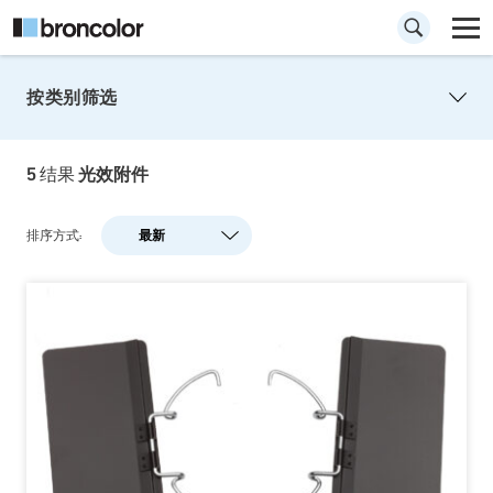
按类别筛选
5
结果
光效附件
排序方式:
最新
最新
人气
A-Z
Z-A