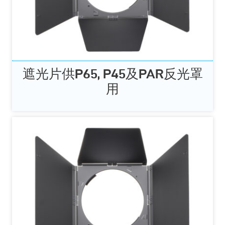
遮光片供P65, P45及PAR反光罩
用