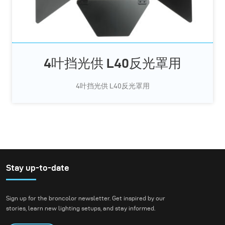
4叶挡光供 L40反光罩用
4叶挡光供 L40反光罩用
Stay up-to-date
Sign up for the broncolor newsletter. Get inspired by our
stories, learn new lighting setups, and stay informed.