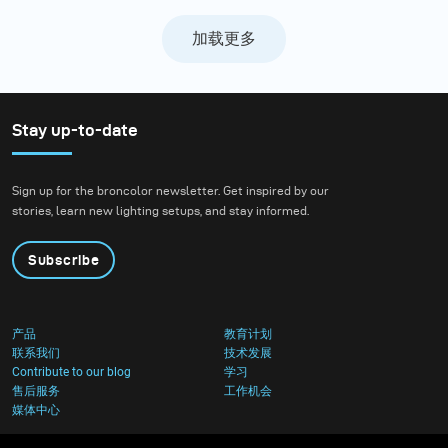
加载更多
Stay up-to-date
Sign up for the broncolor newsletter. Get inspired by our
stories, learn new lighting setups, and stay informed.
Subscribe
产品
教育计划
联系我们
技术发展
Contribute to our blog
学习
售后服务
工作机会
媒体中心