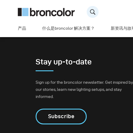
产品
什么是broncolor 解决方案？
新资讯与故
Stay up-to-date
Sign up for the broncolor newsletter. Get inspired by
our stories, learn new lighting setups, and stay
informed.
Subscribe