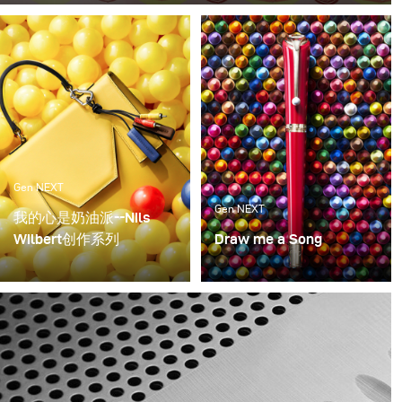
记的不同感觉。当我们把这些甜品带到办公室后，几分钟
内就解决掉了它们。所以这次，我们决定尝试为这些甜品
进行拍摄（再吃一些） 来看看效果！
Gen NEXT
Gen NEXT
我的心是奶油派--Nils
Wilbert创作系列
Draw me a Song
是什么让我们像孩子一样
A continuation of the last
快乐?现在什么能让我们
concept, this was again a
快乐?虽然我们的需求可
look into what brought
能会随着岁月的流逝而改
us joy as kids and what
变，但我们的难免会存有
we love as adults with
年轻的顽皮，会反映在购
Mont Blanc as the