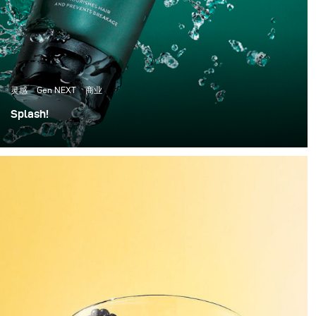
灵感
Gen NEXT
商业
Splash!
I have always been a big fan of speed splash
photography, so this time I decided to give it a go.