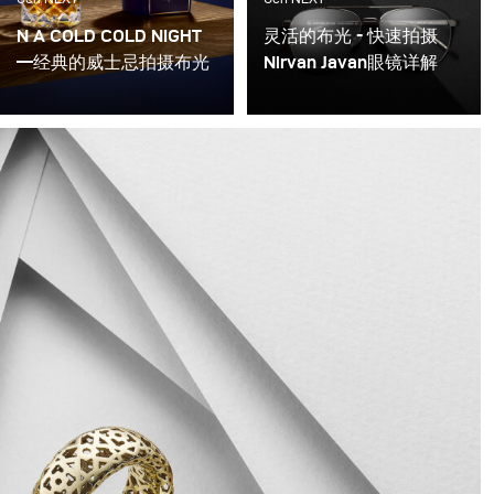
Berlin. The culture here… the city… there is something
N A COLD COLD NIGHT
灵活的布光 - 快速拍摄
about it that has had a very strong impact on my
—经典的威士忌拍摄布光
Nirvan Javan眼镜详解
photography style. My work shifted to primarily product
photography. Now I focus on telling a story, the story of
如果有机会拍摄一瓶著名
这一次，我想展示的拍摄
的百龄坛苏格兰威士忌，
作品和花絮是合作了很长
an object, with light and shadow being my tools.
你会拒绝它吗?
时间的客户--Nirvan
Javan眼镜拍摄。