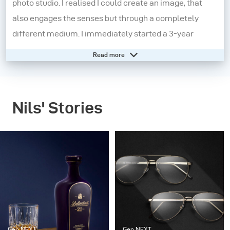
photo studio. I realised I could create an image, that
also engages the senses but through a completely
different medium. I immediately started a 3-year
apprenticeship in a studio in Koblenz, Germany.
Read more
Here I learnt the technical know-how in greater detail
and this really helped shape my core knowledge.
Nils' Stories
However, I felt that I needed to experiment more and to
push myself out of my comfort zone. So, I moved to
London and started working on small independent
projects. The pay was the worst but the experiences
were extraordinary. I began to find my aesthetic and
grow both personally and professionally.
In 2015, I decided to make another change and moved to
Gen NEXT
Gen NEXT