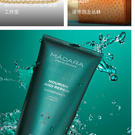
Gen NEXT
如何创办自己的电商摄影
工作室
请带我去丛林
当我开始我的摄影事业
我最喜欢的手袋设计师和
时，几乎80%的工作是电
长期客户之一Frau
子商务。大多数商业摄影
Frieda，刚完成制作最漂
不是随时都有工作，而且
亮的包包。为了展示这些
需要很多时间来准备。
令人惊叹的作品，我们创
造了一种丛林氛围，互补
的色调突出了每个袋子。