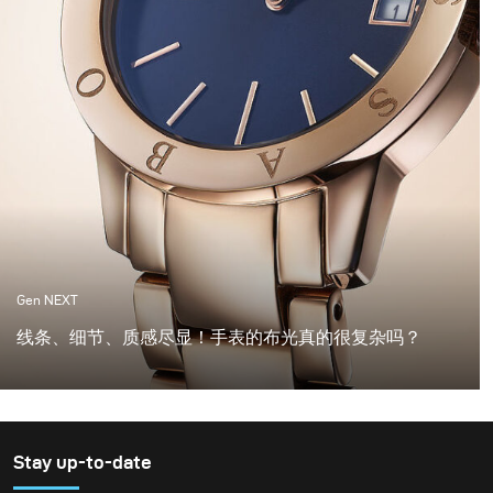
Gen NEXT
线条、细节、质感尽显！手表的布光真的很复杂吗？
我发现手表是最复杂的拍摄对象之一。 单是设置可能需要
数小时的准备。 让一切都正确是艰苦的工作。 但是，当光
线正确地击中手表并且您创建了这些美丽的高光和阴影
时，感觉值得投入所有时间。
Stay up-to-date