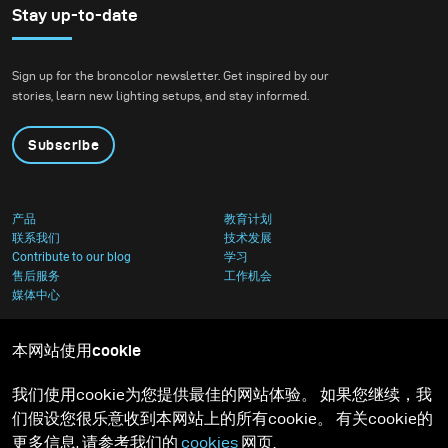
setting that blended
Stay up-to-date
nature with
contemporary
Sign up for the broncolor newsletter. Get inspired by our
architecture.
stories, learn new lighting setups, and stay informed.
Subscribe
产品
教育计划
联系我们
技术发展
Contribute to our blog
学习
售后服务
工作机会
媒体中心
本网站使用cookie
我们使用cookie为您提供最佳的网站体验。 如果您继续，我
们假设您很乐意收到本网站上的所有cookie。 有关cookie的
更多信息, 请参考我们的
cookies
网页.