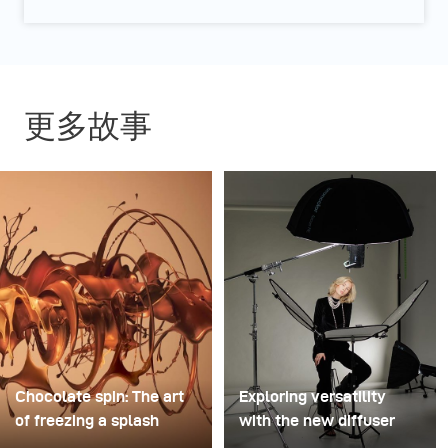
更多故事
Chocolate spin: The art
Exploring versatility
of freezing a splash
with the new diffuser