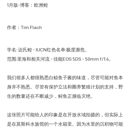
1月版-博客：欧洲鳇
作者：Tim Flach
学名: 达氏鳇 - IUCN红色名单:极度濒危。
范围:里海和相关河流 - 佳能EOS 5DS - 50mm f/1.4。
我们很多人都很熟悉白鲸鱼子酱的味道，尽管可能对鱼本
身并不熟悉。尽管有保护立法和圈养繁殖计划的支持，野
生的数量还在不断减少，鲟鱼正濒临灭绝。
这张照片可能给人的印象是在开放水域拍摄的，但实际上
是在莫斯科水族馆的一个水箱里。因为水里的沉积物可能