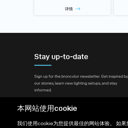
详情
Stay up-to-date
Sign up for the broncolor newsletter. Get inspired by
our stories, learn new lighting setups, and stay
informed.
本网站使用cookie
Subscribe
我们使用cookie为您提供最佳的网站体验。 如果