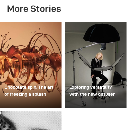
More Stories
Chocolate spin: The art
Exploring versatility
of freezing a splash
with the new diffuser
For this image, David
Some photo shoots are
Lund used a stack of
about testing ideas.
inexpensive disposable
Others are about testing
plastic champagne
equipment. This shoot