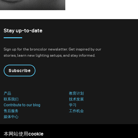
before releasing it.
For this project, we
envisioned a fashion
beauty photoshoot in a
setting that blended
Stay up-to-date
nature with
contemporary
Sign up for the broncolor newsletter. Get inspired by our
architecture.
stories, learn new lighting setups, and stay informed.
Subscribe
产品
教育计划
联系我们
技术发展
Contribute to our blog
学习
售后服务
工作机会
媒体中心
本网站使用cookie