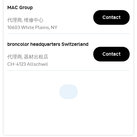
MAC Group
Contact
代理商, 维修中心
10603 White Plains, NY
broncolor headquarters Switzerland
Contact
代理商, 器材出租店
CH-4123 Allschwil