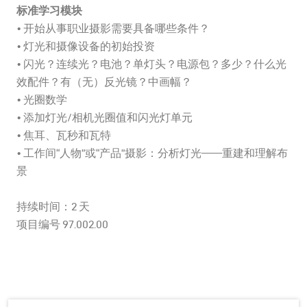
标准学习模块
• 开始从事职业摄影需要具备哪些条件？
• 灯光和摄像设备的初始投资
• 闪光？连续光？电池？单灯头？电源包？多少？什么光
效配件？有（无）反光镜？中画幅？
• 光圈数学
• 添加灯光/相机光圈值和闪光灯单元
• 焦耳、瓦秒和瓦特
• 工作间“人物”或“产品”摄影：分析灯光——重建和理解布
景
持续时间：2 天
项目编号 97.002.00