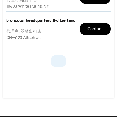
10603 White Plains, NY
broncolor headquarters Switzerland
Contact
代理商, 器材出租店
CH-4123 Allschwil