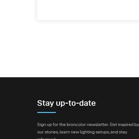
Stay up-to-date
Sign up for the broncolor newsletter. Get inspired by
our stories, learn new lighting setups, and stay