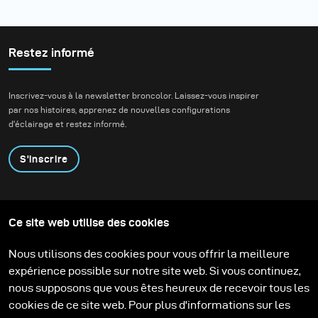
Restez informé
Inscrivez-vous à la newsletter broncolor. Laissez-vous inspirer
par nos histoires, apprenez de nouvelles configurations
d'éclairage et restez informé.
S'inscrire
Produits
Programme éducatif
Ce site web utilise des cookies
Contactez-nous
Technologies
Contribute to our blog
Apprendre
Support
Carrière
Nous utilisons des cookies pour vous offrir la meilleure
Media Center
expérience possible sur notre site web. Si vous continuez,
nous supposons que vous êtes heureux de recevoir tous les
cookies de ce site web. Pour plus d'informations sur les