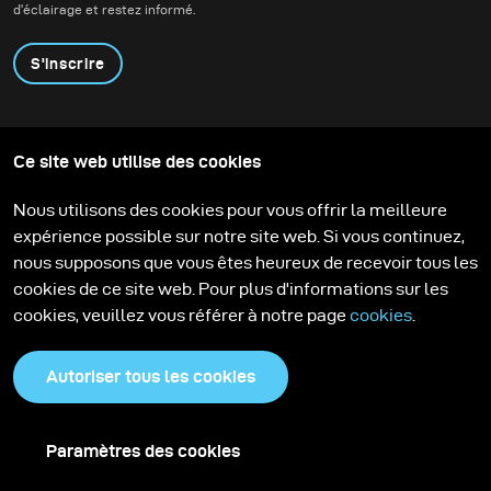
d'éclairage et restez informé.
S'inscrire
Produits
Programme éducatif
Ce site web utilise des cookies
Contactez-nous
Technologies
Contribute to our blog
Apprendre
Support
Carrière
Nous utilisons des cookies pour vous offrir la meilleure
Media Center
expérience possible sur notre site web. Si vous continuez,
nous supposons que vous êtes heureux de recevoir tous les
cookies de ce site web. Pour plus d'informations sur les
cookies, veuillez vous référer à notre page
cookies
.
Autoriser tous les cookies
Paramètres des cookies
Politique de confidentialité
Cookies