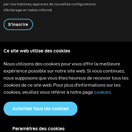
par nos histoires, apprenez de nouvelles configurations
d'éclairage et restez informé.
S'inscrire
Produits
Programme éducatif
Ce site web utilise des cookies
Contactez-nous
Technologies
Contribute to our blog
Apprendre
Support
Carrière
Nous utilisons des cookies pour vous offrir la meilleure
Media Center
expérience possible sur notre site web. Si vous continuez,
nous supposons que vous êtes heureux de recevoir tous les
cookies de ce site web. Pour plus d'informations sur les
cookies, veuillez vous référer à notre page
cookies
.
Autoriser tous les cookies
Paramètres des cookies