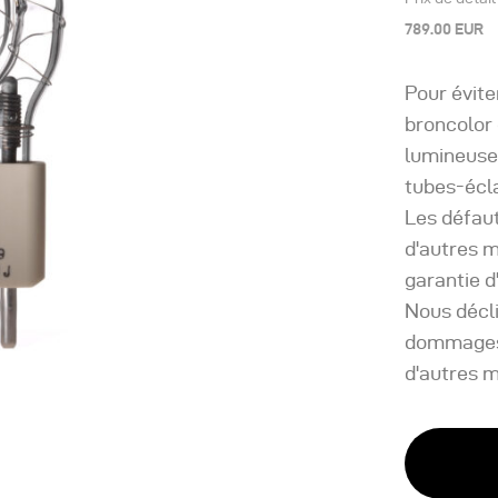
789.00 EUR
Pour évit
broncolor 
lumineuse
tubes-écla
Les défaut
d'autres m
garantie d
Nous décli
dommages r
d'autres 