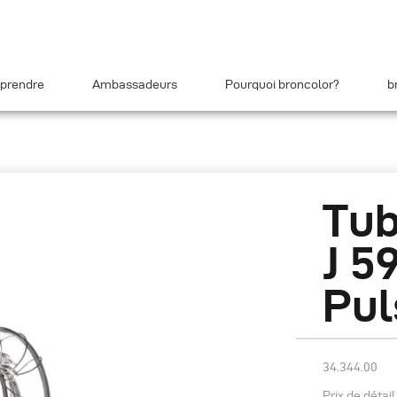
prendre
Ambassadeurs
Pourquoi broncolor?
b
Tub
J 5
Pul
34.344.00
Prix de détai