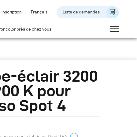
Inscription
Français
Liste de demandes
roncolor près de chez vous
e-éclair 3200
900 K pour
so Spot 4
l suggéré par le fabricant | hors TVA