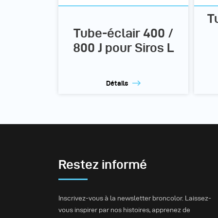
T
Tube-éclair 400 /
800 J pour Siros L
Détails
Restez informé
Inscrivez-vous à la newsletter broncolor. Laissez-
vous inspirer par nos histoires, apprenez de