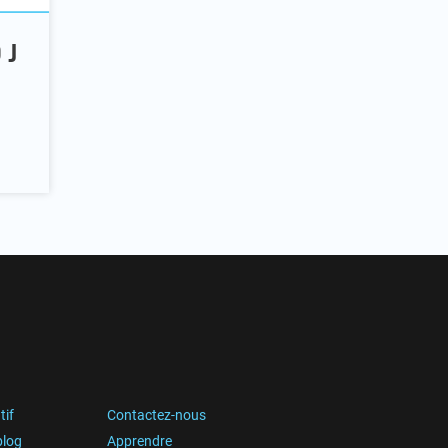
 J
tif
Contactez-nous
blog
Apprendre