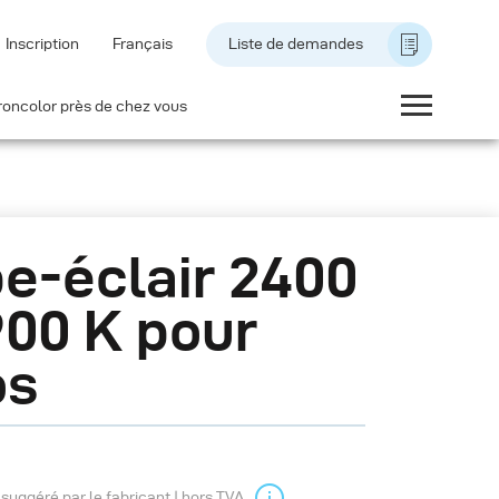
Inscription
Français
Liste de demandes
roncolor près de chez vous
e-éclair 2400
900 K pour
os
l suggéré par le fabricant | hors TVA