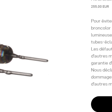
255.00 EUR
Pour évit
broncolor 
lumineuse
tubes-écla
Les défaut
d'autres m
garantie d
Nous décli
dommages r
d'autres 