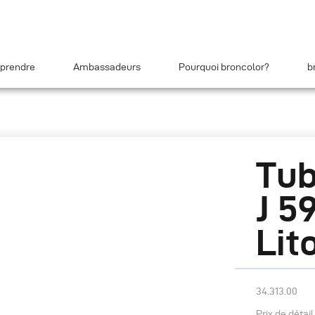
prendre
Ambassadeurs
Pourquoi broncolor?
b
Tub
J 5
Lit
34.313.00
Prix de détai