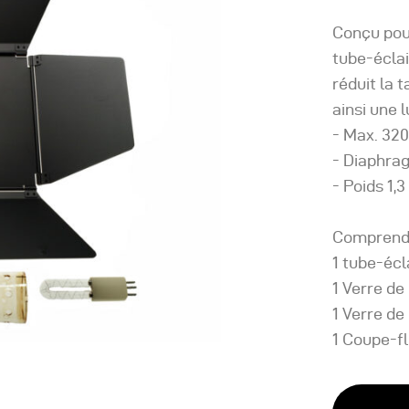
Conçu pour
tube-éclai
réduit la 
ainsi une
- Max. 320
- Diaphrag
- Poids 1,3
Comprend
1 tube-écl
1 Verre de
1 Verre de
1 Coupe-fl