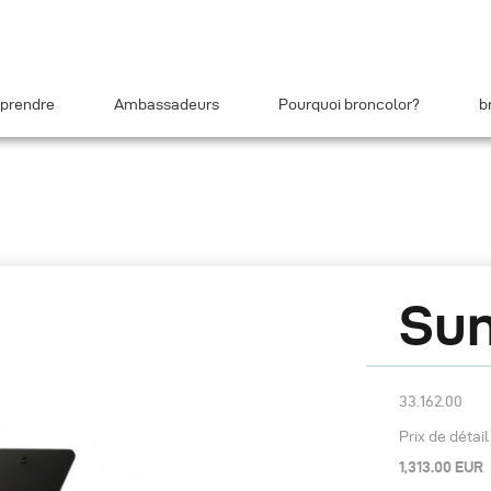
prendre
Ambassadeurs
Pourquoi broncolor?
b
Sun
33.162.00
Prix de détai
1,313.00 EUR