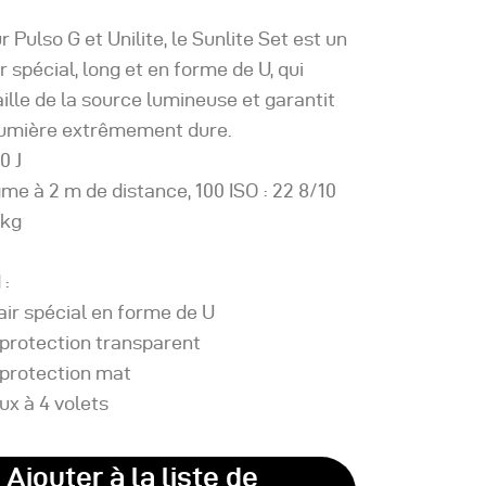
 Pulso G et Unilite, le Sunlite Set est un
r spécial, long et en forme de U, qui
taille de la source lumineuse et garantit
 lumière extrêmement dure.
0 J
me à 2 m de distance, 100 ISO : 22 8/10
 kg
 :
air spécial en forme de U
 protection transparent
 protection mat
ux à 4 volets
Ajouter à la liste de