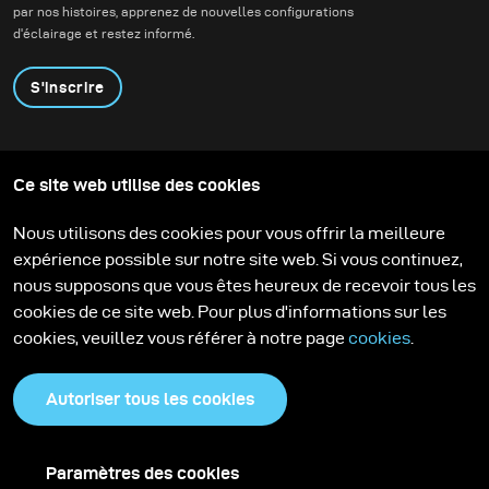
par nos histoires, apprenez de nouvelles configurations
d'éclairage et restez informé.
S'inscrire
Produits
Programme éducatif
Ce site web utilise des cookies
Contactez-nous
Technologies
Contribute to our blog
Apprendre
Support
Carrière
Nous utilisons des cookies pour vous offrir la meilleure
Media Center
expérience possible sur notre site web. Si vous continuez,
nous supposons que vous êtes heureux de recevoir tous les
cookies de ce site web. Pour plus d'informations sur les
cookies, veuillez vous référer à notre page
cookies
.
Autoriser tous les cookies
Paramètres des cookies