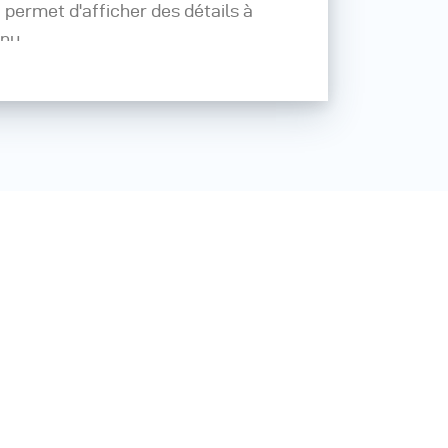
i permet d'afficher des détails à
 nu.
tispectral RTI pour analyser vos
ltraviolets (UV), d'infrarouges (IR)
.
risation
eurs images, le système crée un
nsultez notre base de
gne