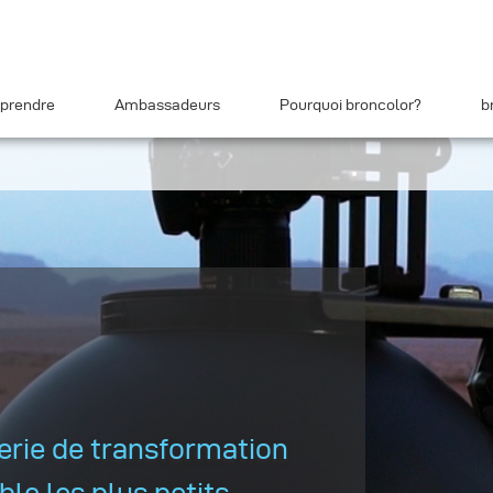
prendre
Ambassadeurs
Pourquoi broncolor?
b
erie de transformation
ible les plus petits