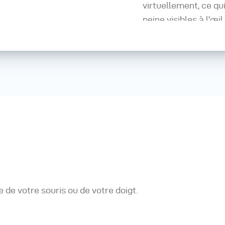
virtuellement, ce qu
peine visibles à l'œil
Utilisez le dôme mul
artefacts à l'aide d'u
ou de lumière visible
Plus que de la numé
Sur la base de plusi
modèle de surface.
Besoin d'aide ? - Co
connaissances en li
 de votre souris ou de votre doigt.