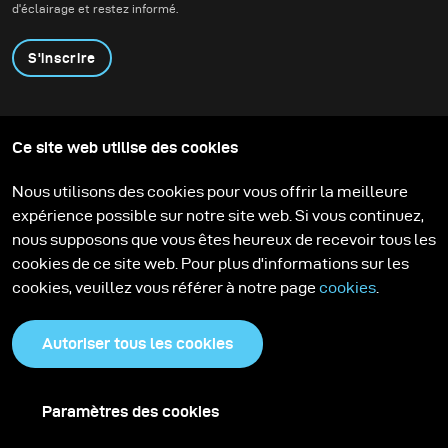
d'éclairage et restez informé.
S'inscrire
Produits
Programme éducatif
Ce site web utilise des cookies
Contactez-nous
Technologies
Contribute to our blog
Apprendre
Support
Carrière
Nous utilisons des cookies pour vous offrir la meilleure
Media Center
expérience possible sur notre site web. Si vous continuez,
nous supposons que vous êtes heureux de recevoir tous les
cookies de ce site web. Pour plus d'informations sur les
cookies, veuillez vous référer à notre page
cookies
.
Autoriser tous les cookies
Paramètres des cookies
Politique de confidentialité
Cookies