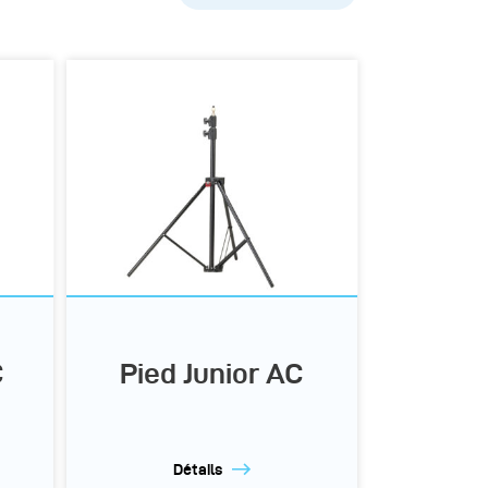
Popularité
A-Z
Z-A
C
Pied Junior AC
Détails