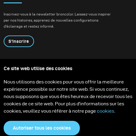
Inscrivez-vous à la newsletter broncolor. Laissez-vous inspirer
par nos histoires, apprenez de nouvelles configurations
d'éclairage et restez informé.
S'inscrire
Produits
Programme éducatif
Ce site web utilise des cookies
Contactez-nous
Technologies
Contribute to our blog
Apprendre
Support
Carrière
Nous utilisons des cookies pour vous offrir la meilleure
Media Center
expérience possible sur notre site web. Si vous continuez,
nous supposons que vous êtes heureux de recevoir tous les
cookies de ce site web. Pour plus d'informations sur les
cookies, veuillez vous référer à notre page
cookies
.
Autoriser tous les cookies